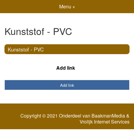
Menu +
Kunststof - PVC
Kunststof - PVC
Add link
Add link
Copyright © 2021 Onderdeel van
BaakmanMedia
&
Vrolijk Internet Services