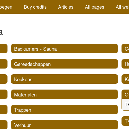
oegen
Buy credits
Articles
All pages
All we
a
Badkamers - Sauna
C
Gereedschappen
Hu
Keukens
K
Materialen
O
T
Trappen
T
Verhuur