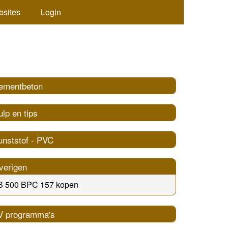
bsites
Login
ementbeton
lp en tips
unststof - PVC
verigen
B 500 BPC 157 kopen
V programma's