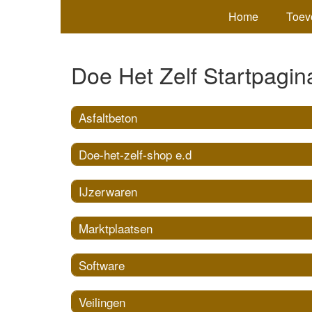
Home
Toev
Doe Het Zelf Startpagin
Asfaltbeton
Doe-het-zelf-shop e.d
IJzerwaren
Marktplaatsen
Software
Veilingen