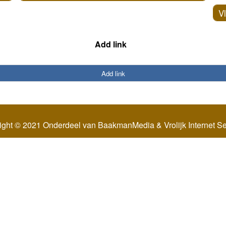
V
Add link
Add link
ight © 2021 Onderdeel van
BaakmanMedia
&
Vrolijk Internet S